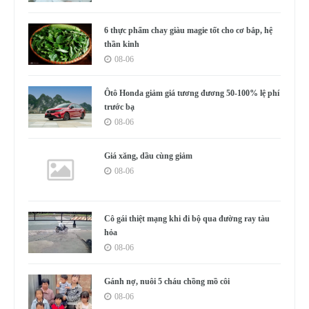
6 thực phẩm chay giàu magie tốt cho cơ bắp, hệ
thần kinh
08-06
Ôtô Honda giảm giá tương đương 50-100% lệ phí
trước bạ
08-06
Giá xăng, dầu cùng giảm
08-06
Cô gái thiệt mạng khi đi bộ qua đường ray tàu
hỏa
08-06
Gánh nợ, nuôi 5 cháu chồng mồ côi
08-06