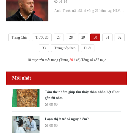
vung tiền'
01-14
Anh- Trước trận đấu ở vòng 21 hôm nay, HLV
Arne Slot của Liverpool cho rằng Nottingham
Forest lên thứ ba Ngoại hạng Anh nhờ chi hàng
trăm triệu USD trong ba năm qua.
Trang Chủ
Trước đó
27
28
29
30
31
32
33
Trang tiếp theo
Đuôi
10 mục trên mỗi trang (Trang
30
/ 46) Tổng số 457 mục
Mới nhất
Tấm thẻ nhôm giúp tìm thấy thân nhân liệt sĩ sau
gần 60 năm
08-06
Loạn thị ở trẻ có nguy hiểm?
08-06