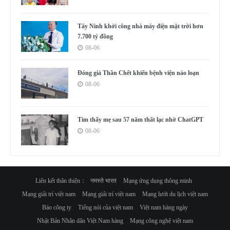
Tây Ninh khởi công nhà máy điện mặt trời hơn
7.700 tỷ đồng
08-06
Đóng giả Thần Chết khiến bệnh viện náo loạn
08-06
Tìm thấy mẹ sau 57 năm thất lạc nhờ ChatGPT
08-06
Liên kết thân thiện：
नमस्ते भारत
Mạng ứng dụng thông minh
Mạng giải trí việt nam
Mạng giải trí việt nam
Mạng lưới du lịch việt nam
Báo công ty
Tiếng nói của việt nam
Việt nam hàng ngày
Nhật Bản Nhân dân Việt Nam hàng
Mạng công nghệ việt nam