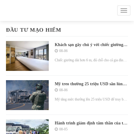
ĐẦU TƯ MẠO HIỂM
Khách sạn gây chú ý với chiếc giường
dài 6 m
08-06
Chiếc giường dài hơn 6 m, đủ chỗ cho cả gia đình
cùng nằm, thành điểm nhấn của một phòng khách
sạn tại Seoul, Hàn Quốc.
Mỹ treo thưởng 25 triệu USD săn lùng
trùm ma túy Mexico
08-06
Mỹ tăng mức thưởng lên 25 triệu USD để truy bắt
Gonzalez, người vừa trở thành thủ lĩnh băng đảng
CJNG khét tiếng ở Mexico.
Hành trình giám định tâm thần của tài
xế tông nữ sinh Vĩnh Long tử vong
08-05