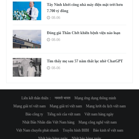
Tây Ninh khởi công nhà máy điện mặt trời hơn
7.700 tỷ đồng
08-06
Đóng giả Thần Chết khiến bệnh viện náo loạn
08-06
Tìm thấy mẹ sau 57 năm thất lạc nhờ ChatGPT
08-06
Liên kết thân thiện：
नमस्ते भारत
Mạng ứng dụng thông minh
Mạng giải trí việt nam
Mạng giải trí việt nam
Mạng lưới du lịch việt nam
Báo công ty
Tiếng nói của việt nam
Việt nam hàng ngày
Nhật Bản Nhân dân Việt Nam hàng
Mạng công nghệ việt nam
Việt Nam chuyển phát nhanh
Truyền hình BIBI
Báo kinh tế việt nam
Nhật báo hàng ngày
Nhật báo hàng ngày