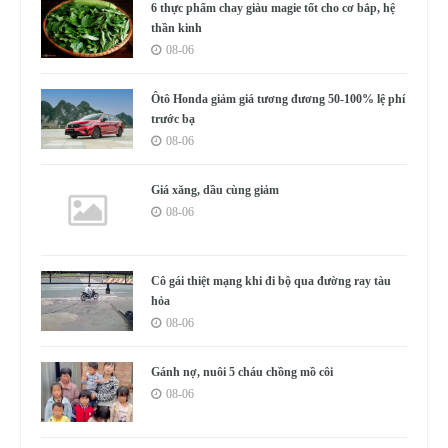
6 thực phẩm chay giàu magie tốt cho cơ bắp, hệ
thần kinh
08-06
Ôtô Honda giảm giá tương đương 50-100% lệ phí
trước bạ
08-06
Giá xăng, dầu cùng giảm
08-06
Cô gái thiệt mạng khi đi bộ qua đường ray tàu
hỏa
08-06
Gánh nợ, nuôi 5 cháu chồng mồ côi
08-06