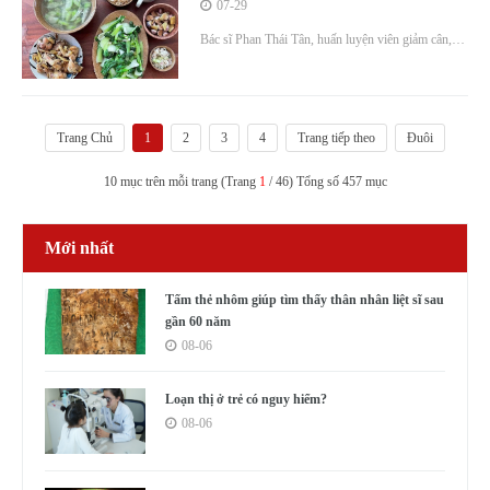
giảm mỡ, eo thon
07-29
Bác sĩ Phan Thái Tân, huấn luyện viên giảm cân,
gợi ý thực đơn 7 ngày ít calo giảm mỡ hiệu quả,
thanh lọc cơ thể.
Trang Chủ
1
2
3
4
Trang tiếp theo
Đuôi
10 mục trên mỗi trang (Trang
1
/ 46) Tổng số 457 mục
Mới nhất
Tấm thẻ nhôm giúp tìm thấy thân nhân liệt sĩ sau
gần 60 năm
08-06
Loạn thị ở trẻ có nguy hiểm?
08-06