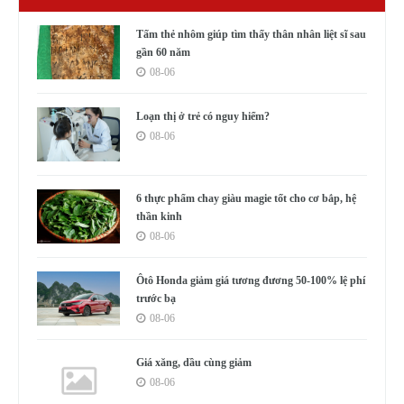
Tấm thẻ nhôm giúp tìm thấy thân nhân liệt sĩ sau
gần 60 năm
08-06
Loạn thị ở trẻ có nguy hiểm?
08-06
6 thực phẩm chay giàu magie tốt cho cơ bắp, hệ
thần kinh
08-06
Ôtô Honda giảm giá tương đương 50-100% lệ phí
trước bạ
08-06
Giá xăng, dầu cùng giảm
08-06