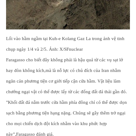
Lối vào hầm ngầm tại Kuh-e Kolang Gaz La trong ảnh vệ tinh
chụp ngày 1/4 và 2/5. Ảnh: X/SFnuclear
Faragasso cho biết đây không phải là hậu quả từ các vụ sạt lở
hay đòn không kích,mà là nỗ lực có chủ đích của Iran nhằm
ngăn cản phương tiện cơ giới tiếp cận cửa hầm. Vật liệu làm
chướng ngại vật có thể được lấy từ các đống đất đá thải gần đó.
"Khối đất đá nằm trước cửa hầm phía đông chỉ có thể được dọn
sạch bằng phương tiện hạng nặng. Chúng sẽ gây thêm trở ngại
cho mọi chiến dịch đột kích nhằm vào khu phức hợp
này",Faragasso đánh giá.