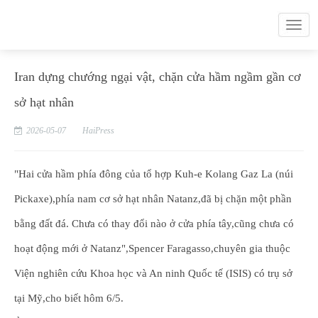
Iran dựng chướng ngại vật, chặn cửa hầm ngầm gần cơ
sở hạt nhân
2026-05-07
HaiPress
"Hai cửa hầm phía đông của tổ hợp Kuh-e Kolang Gaz La (núi
Pickaxe),phía nam cơ sở hạt nhân Natanz,đã bị chặn một phần
bằng đất đá. Chưa có thay đổi nào ở cửa phía tây,cũng chưa có
hoạt động mới ở Natanz",Spencer Faragasso,chuyên gia thuộc
Viện nghiên cứu Khoa học và An ninh Quốc tế (ISIS) có trụ sở
tại Mỹ,cho biết hôm 6/5.