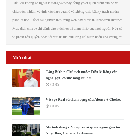
Điều đó không có nghĩa là trang web này đồng ý với quan điểm của nó và
chịu trách nhiệm về tính xác thực của nó và không chịu bất kỳ trách nhiệm
pháp lý nào. Tất cả tài nguyên trên trang web này được thu thập trên Internet.
Mục đích chia sẻ chỉ dành cho việc học và tham khảo của mọi người. Nếu có
vi phạm bản quyền hoặc sở hữu trí tuệ, vui lòng để lại tin nhắn cho chúng tôi.
Mới nhất
Tổng Bí thư, Chủ tịch nước: Điều lệ Đảng cần
ngắn gọn, có sức sống lâu dài
08-05
Vết sẹo Real và tham vọng của Alonso ở Chelsea
08-05
Mỹ tính đóng cửa một số cơ quan ngoại giao tại
Nhật Bản, Canada, Indonesia