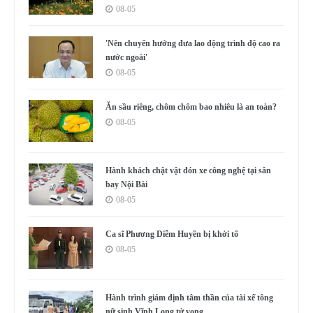
08-05
'Nên chuyển hướng đưa lao động trình độ cao ra
nước ngoài'
08-05
Ăn sầu riêng, chôm chôm bao nhiêu là an toàn?
08-05
Hành khách chật vật đón xe công nghệ tại sân
bay Nội Bài
08-05
Ca sĩ Phương Diễm Huyền bị khởi tố
08-05
Hành trình giám định tâm thần của tài xế tông
nữ sinh Vĩnh Long tử vong