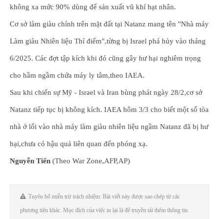
không xa mức 90% dùng để sản xuất vũ khí hạt nhân.
Cơ sở làm giàu chính trên mặt đất tại Natanz mang tên "Nhà máy
Làm giàu Nhiên liệu Thí điểm",từng bị Israel phá hủy vào tháng
6/2025. Các đợt tập kích khi đó cũng gây hư hại nghiêm trọng
cho hầm ngầm chứa máy ly tâm,theo IAEA.
Sau khi chiến sự Mỹ - Israel và Iran bùng phát ngày 28/2,cơ sở
Natanz tiếp tục bị không kích. IAEA hôm 3/3 cho biết một số tòa
nhà ở lối vào nhà máy làm giàu nhiên liệu ngầm Natanz đã bị hư
hại,chưa có hậu quả liên quan đến phóng xạ.
Nguyễn Tiến
(Theo War Zone,AFP,AP)
Tuyên bố miễn trừ trách nhiệm: Bài viết này được sao chép từ các
phương tiện khác. Mục đích của việc in lại là để truyền tải thêm thông tin.