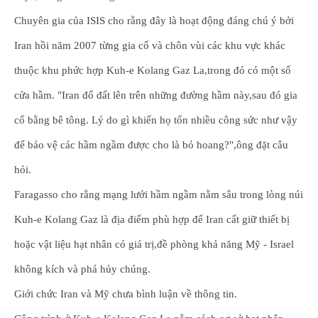
Chuyên gia của ISIS cho rằng đây là hoạt động đáng chú ý bởi
Iran hồi năm 2007 từng gia cố và chôn vùi các khu vực khác
thuộc khu phức hợp Kuh-e Kolang Gaz La,trong đó có một số
cửa hầm. "Iran đổ đất lên trên những đường hầm này,sau đó gia
cố bằng bê tông. Lý do gì khiến họ tốn nhiều công sức như vậy
để bảo vệ các hầm ngầm được cho là bỏ hoang?",ông đặt câu
hỏi.
Faragasso cho rằng mạng lưới hầm ngầm nằm sâu trong lòng núi
Kuh-e Kolang Gaz là địa điểm phù hợp để Iran cất giữ thiết bị
hoặc vật liệu hạt nhân có giá trị,đề phòng khả năng Mỹ - Israel
không kích và phá hủy chúng.
Giới chức Iran và Mỹ chưa bình luận về thông tin.