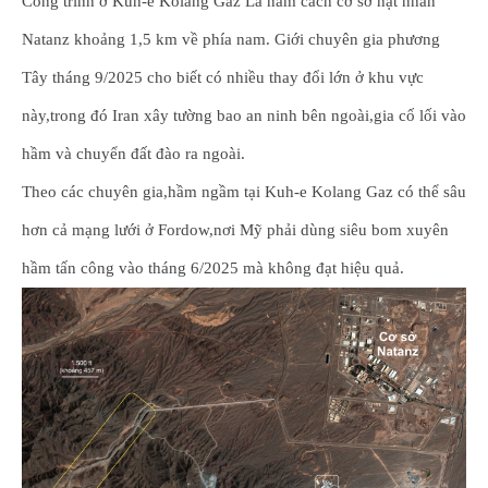
Công trình ở Kuh-e Kolang Gaz La nằm cách cơ sở hạt nhân
Natanz khoảng 1,5 km về phía nam. Giới chuyên gia phương
Tây tháng 9/2025 cho biết có nhiều thay đổi lớn ở khu vực
này,trong đó Iran xây tường bao an ninh bên ngoài,gia cố lối vào
hầm và chuyển đất đào ra ngoài.
Theo các chuyên gia,hầm ngầm tại Kuh-e Kolang Gaz có thể sâu
hơn cả mạng lưới ở Fordow,nơi Mỹ phải dùng siêu bom xuyên
hầm tấn công vào tháng 6/2025 mà không đạt hiệu quả.