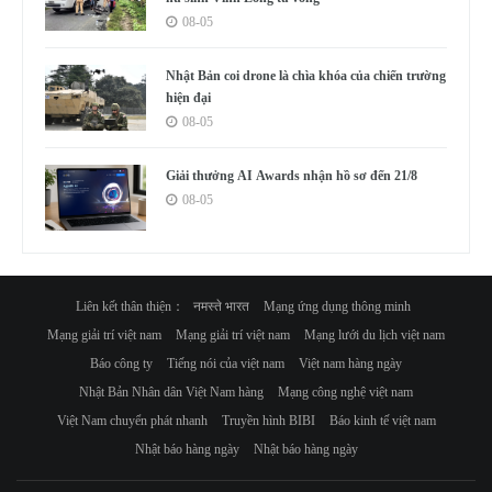
08-05
Nhật Bản coi drone là chìa khóa của chiến trường
hiện đại
08-05
Giải thưởng AI Awards nhận hồ sơ đến 21/8
08-05
Liên kết thân thiện：
नमस्ते भारत
Mạng ứng dụng thông minh
Mạng giải trí việt nam
Mạng giải trí việt nam
Mạng lưới du lịch việt nam
Báo công ty
Tiếng nói của việt nam
Việt nam hàng ngày
Nhật Bản Nhân dân Việt Nam hàng
Mạng công nghệ việt nam
Việt Nam chuyển phát nhanh
Truyền hình BIBI
Báo kinh tế việt nam
Nhật báo hàng ngày
Nhật báo hàng ngày