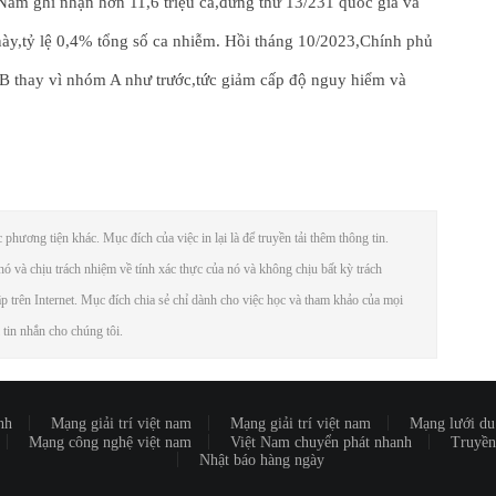
Nam ghi nhận hơn 11,6 triệu ca,đứng thứ 13/231 quốc gia và
ày,tỷ lệ 0,4% tổng số ca nhiễm. Hồi tháng 10/2023,Chính phủ
 thay vì nhóm A như trước,tức giảm cấp độ nguy hiểm và
phương tiện khác. Mục đích của việc in lại là để truyền tải thêm thông tin.
ó và chịu trách nhiệm về tính xác thực của nó và không chịu bất kỳ trách
ập trên Internet. Mục đích chia sẻ chỉ dành cho việc học và tham khảo của mọi
 tin nhắn cho chúng tôi.
nh
Mạng giải trí việt nam
Mạng giải trí việt nam
Mạng lưới du 
Mạng công nghệ việt nam
Việt Nam chuyển phát nhanh
Truyền
Nhật báo hàng ngày