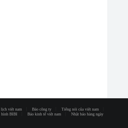
lịch việt nam
Báo công ty
Tiếng nói của việt nam
 hình BIBI
Báo kinh tế việt nam
Nhật báo hàng ngày