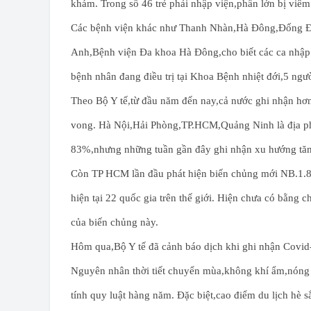
khám. Trong số 46 trẻ phải nhập viện,phần lớn bị viêm
Các bệnh viện khác như Thanh Nhàn,Hà Đông,Đống Đa 
Anh,Bệnh viện Đa khoa Hà Đông,cho biết các ca nhập v
bệnh nhân đang điều trị tại Khoa Bệnh nhiệt đới,5 ngườ
Theo Bộ Y tế,từ đầu năm đến nay,cả nước ghi nhận hơn
vong. Hà Nội,Hải Phòng,TP.HCM,Quảng Ninh là địa ph
83%,nhưng những tuần gần đây ghi nhận xu hướng tăn
Còn TP HCM lần đầu phát hiện biến chủng mới NB.1.8
hiện tại 22 quốc gia trên thế giới. Hiện chưa có bằn
của biến chủng này.
Hôm qua,Bộ Y tế đã cảnh báo dịch khi ghi nhận Covid-
Nguyên nhân thời tiết chuyển mùa,không khí ẩm,nóng l
tính quy luật hàng năm. Đặc biệt,cao điểm du lịch hè s