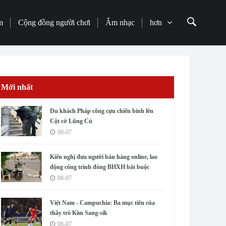
m
Cộng đồng người chơi
Âm nhạc
hơn
Mới nhất
Du khách Pháp cõng cựu chiến binh lên
Cột cờ Lũng Cú
08-07
Kiến nghị đưa người bán hàng online, lao
động công trình đóng BHXH bắt buộc
08-07
Việt Nam - Campuchia: Ba mục tiêu của
thầy trò Kim Sang-sik
08-07