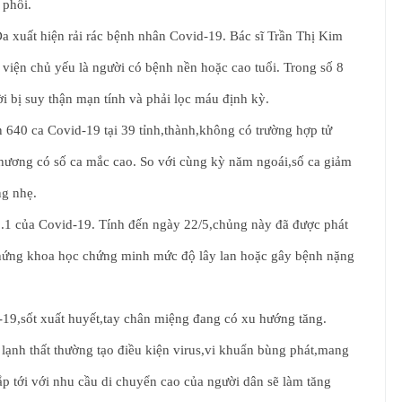
 phổi.
xuất hiện rải rác bệnh nhân Covid-19. Bác sĩ Trần Thị Kim
iện chủ yếu là người có bệnh nền hoặc cao tuổi. Trong số 8
i bị suy thận mạn tính và phải lọc máu định kỳ.
 640 ca Covid-19 tại 39 tỉnh,thành,không có trường hợp tử
ương có số ca mắc cao. So với cùng kỳ năm ngoái,số ca giảm
g nhẹ.
.1 của Covid-19. Tính đến ngày 22/5,chủng này đã được phát
g chứng khoa học chứng minh mức độ lây lan hoặc gây bệnh nặng
19,sốt xuất huyết,tay chân miệng đang có xu hướng tăng.
ạnh thất thường tạo điều kiện virus,vi khuẩn bùng phát,mang
ắp tới với nhu cầu di chuyển cao của người dân sẽ làm tăng