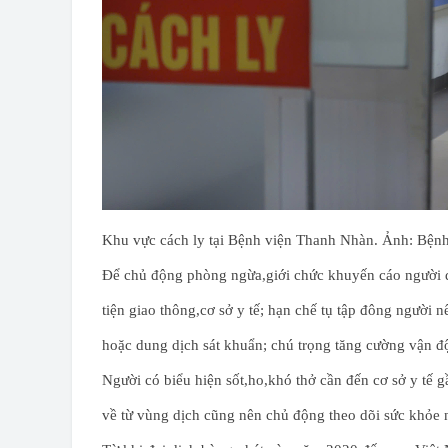
Khu vực cách ly tại Bệnh viện Thanh Nhàn. Ảnh: Bệnh
Để chủ động phòng ngừa,giới chức khuyến cáo người dâ
tiện giao thông,cơ sở y tế; hạn chế tụ tập đông người 
hoặc dung dịch sát khuẩn; chú trọng tăng cường vận độ
Người có biểu hiện sốt,ho,khó thở cần đến cơ sở y tế g
về từ vùng dịch cũng nên chủ động theo dõi sức khỏe 