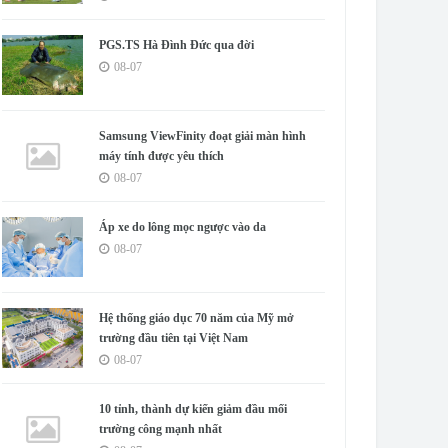
PGS.TS Hà Đình Đức qua đời
08-07
Samsung ViewFinity đoạt giải màn hình
máy tính được yêu thích
08-07
Áp xe do lông mọc ngược vào da
08-07
Hệ thống giáo dục 70 năm của Mỹ mở
trường đầu tiên tại Việt Nam
08-07
10 tỉnh, thành dự kiến giảm đầu mối
trường công mạnh nhất