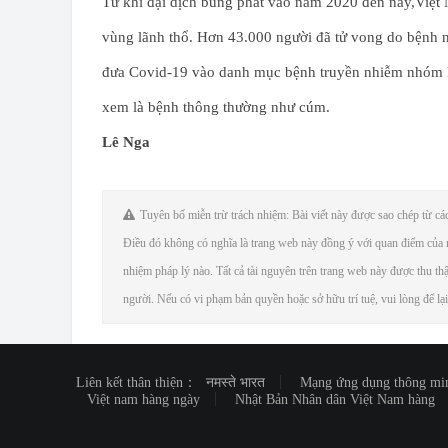
Từ khi đại dịch bùng phát vào năm 2020 đến nay,Việt 
vùng lãnh thổ. Hơn 43.000 người đã tử vong do bệnh n
đưa Covid-19 vào danh mục bệnh truyền nhiễm nhóm B
xem là bệnh thông thường như cúm.
Lê Nga
Tuyên bố miễn trừ trách nhiệm: Bài viết này được sao chép từ các 
Điều đó không có nghĩa là trang web này đồng ý với quan điểm của n
nhiệm pháp lý nào. Tất cả tài nguyên trên trang web này được thu th
người. Nếu có vi phạm bản quyền hoặc sở hữu trí tuệ, vui lòng để lại
Liên kết thân thiện：
नमस्ते भारत
Mạng ứng dụng thông mi
Việt nam hàng ngày
Nhật Bản Nhân dân Việt Nam hàng