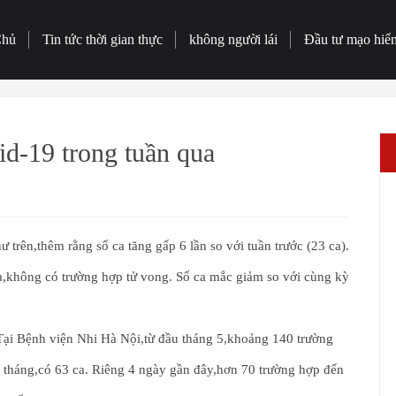
Chủ
Tin tức thời gian thực
không người lái
Đầu tư mạo hiể
d-19 trong tuần qua
trên,thêm rằng số ca tăng gấp 6 lần so với tuần trước (23 ca).
,không có trường hợp tử vong. Số ca mắc giảm so với cùng kỳ
Tại Bệnh viện Nhi Hà Nội,từ đầu tháng 5,khoảng 140 trường
u tháng,có 63 ca. Riêng 4 ngày gần đây,hơn 70 trường hợp đến