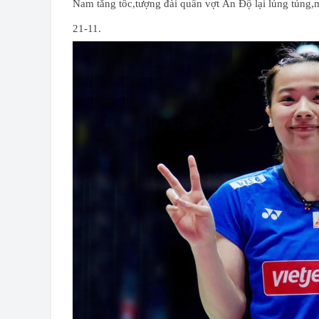
Nam tăng tốc,tượng đài quần vợt Ấn Độ lại lúng túng,
21-11.