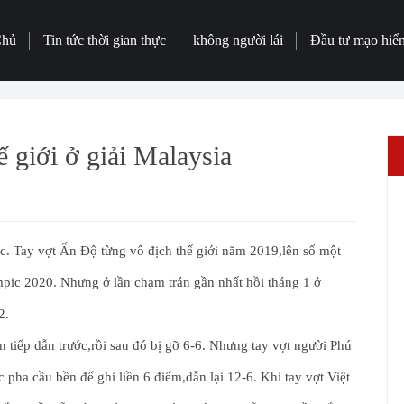
Chủ
Tin tức thời gian thực
không người lái
Đầu tư mạo hiể
 giới ở giải Malaysia
c. Tay vợt Ấn Độ từng vô địch thế giới năm 2019,lên số một
ic 2020. Nhưng ở lần chạm trán gần nhất hồi tháng 1 ở
2.
 tiếp dẫn trước,rồi sau đó bị gỡ 6-6. Nhưng tay vợt người Phú
 pha cầu bền để ghi liền 6 điểm,dẫn lại 12-6. Khi tay vợt Việt