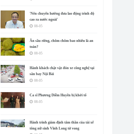
'Nên chuyển hướng đưa lao động trình độ
cao ra nước ngoài'
08-05
Ăn sầu riêng, chôm chôm bao nhiêu là an
toàn?
08-05
Hành khách chật vật đón xe công nghệ tại
sân bay Nội Bài
08-05
Ca sĩ Phương Diễm Huyền bị khởi tố
08-05
Hành trình giám định tâm thần của tài xế
tông nữ sinh Vĩnh Long tử vong