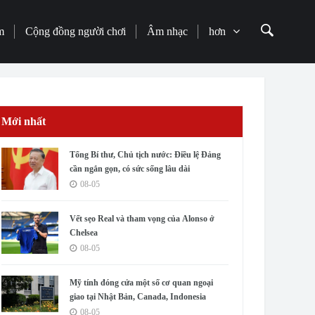
m
Cộng đồng người chơi
Âm nhạc
hơn
Mới nhất
Tổng Bí thư, Chủ tịch nước: Điều lệ Đảng
cần ngắn gọn, có sức sống lâu dài
08-05
Vết sẹo Real và tham vọng của Alonso ở
Chelsea
08-05
Mỹ tính đóng cửa một số cơ quan ngoại
giao tại Nhật Bản, Canada, Indonesia
08-05