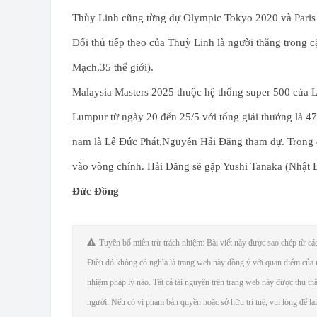
Thùy Linh cũng từng dự Olympic Tokyo 2020 và Paris 2
Đối thủ tiếp theo của Thuỳ Linh là người thắng trong c
Mạch,35 thế giới).
Malaysia Masters 2025 thuộc hệ thống super 500 của Li
Lumpur từ ngày 20 đến 25/5 với tổng giải thưởng là 4
nam là Lê Đức Phát,Nguyễn Hải Đăng tham dự. Trong đ
vào vòng chính. Hải Đăng sẽ gặp Yushi Tanaka (Nhật Bả
Đức Đồng
Tuyên bố miễn trừ trách nhiệm: Bài viết này được sao chép từ các 
Điều đó không có nghĩa là trang web này đồng ý với quan điểm của n
nhiệm pháp lý nào. Tất cả tài nguyên trên trang web này được thu th
người. Nếu có vi phạm bản quyền hoặc sở hữu trí tuệ, vui lòng để lại