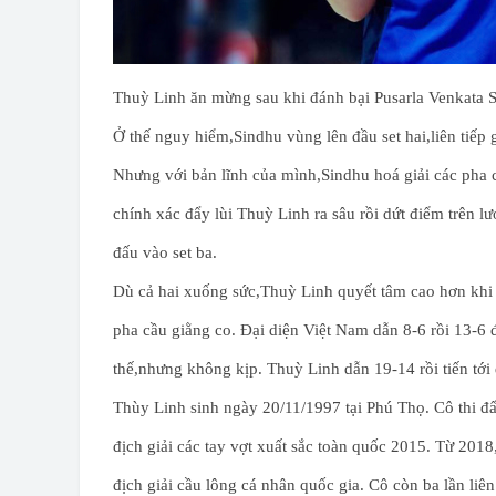
Thuỳ Linh ăn mừng sau khi đánh bại Pusarla Venkata S
Ở thế nguy hiểm,Sindhu vùng lên đầu set hai,liên tiếp 
Nhưng với bản lĩnh của mình,Sindhu hoá giải các pha c
chính xác đẩy lùi Thuỳ Linh ra sâu rồi dứt điểm trên l
đấu vào set ba.
Dù cả hai xuống sức,Thuỳ Linh quyết tâm cao hơn khi v
pha cầu giằng co. Đại diện Việt Nam dẫn 8-6 rồi 13-6 đ
thế,nhưng không kịp. Thuỳ Linh dẫn 19-14 rồi tiến tới
Thùy Linh sinh ngày 20/11/1997 tại Phú Thọ. Cô thi đ
địch giải các tay vợt xuất sắc toàn quốc 2015. Từ 2018
địch giải cầu lông cá nhân quốc gia. Cô còn ba lần liê