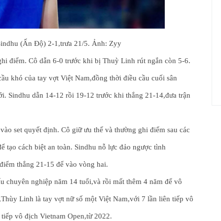
indhu (Ấn Độ) 2-1,trưa 21/5. Ảnh: Zyy
ghi điểm. Cô dẫn 6-0 trước khi bị Thuỳ Linh rút ngắn còn 5-6.
ầu khó của tay vợt Việt Nam,đồng thời điều cầu cuối sân
ưới. Sindhu dẫn 14-12 rồi 19-12 trước khi thắng 21-14,đưa trận
ào set quyết định. Cô giữ ưu thế và thường ghi điểm sau các
ể tạo cách biệt an toàn. Sindhu nỗ lực đảo ngược tình
 điểm thắng 21-15 để vào vòng hai.
ấu chuyên nghiệp năm 14 tuổi,và rồi mất thêm 4 năm để vô
,Thùy Linh là tay vợt nữ số một Việt Nam,với 7 lần liên tiếp vô
n tiếp vô địch Vietnam Open,từ 2022.