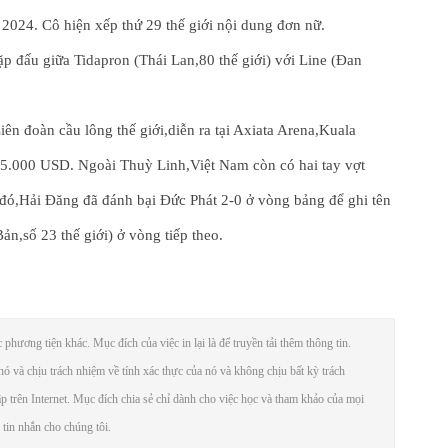
024. Cô hiện xếp thứ 29 thế giới nội dung đơn nữ.
ặp đấu giữa Tidapron (Thái Lan,80 thế giới) với Line (Đan
ên đoàn cầu lông thế giới,diễn ra tại Axiata Arena,Kuala
75.000 USD. Ngoài Thuỳ Linh,Việt Nam còn có hai tay vợt
ó,Hải Đăng đã đánh bại Đức Phát 2-0 ở vòng bảng để ghi tên
n,số 23 thế giới) ở vòng tiếp theo.
phương tiện khác. Mục đích của việc in lại là để truyền tải thêm thông tin.
ó và chịu trách nhiệm về tính xác thực của nó và không chịu bất kỳ trách
ập trên Internet. Mục đích chia sẻ chỉ dành cho việc học và tham khảo của mọi
 tin nhắn cho chúng tôi.