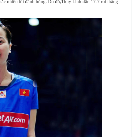
mắc nhiều lỗi đánh hỏng. Do đó,Thuỳ Linh dẫn 17-7 rồi thắng